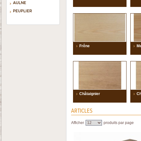
AULNE
PEUPLIER
Frêne
Me
Châtaignier
C
ARTICLES
Afficher
produits par page