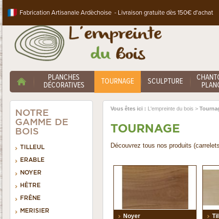
Fabrication Artisanale Ardèchoise - Livraison gratuite dès 150€ d'achat
PLANCHES
CHANT
TOURNAGE
SCULPTURE
DÉCORATIVES
PLANC
Vous êtes ici :
L'empreinte du bois
>
Tourna
NOTRE
GAMME DE
TOURNAGE
BOIS
Découvrez tous nos produits (carrelets
TILLEUL
ERABLE
NOYER
HÊTRE
FRÊNE
MERISIER
Noyer
Ti