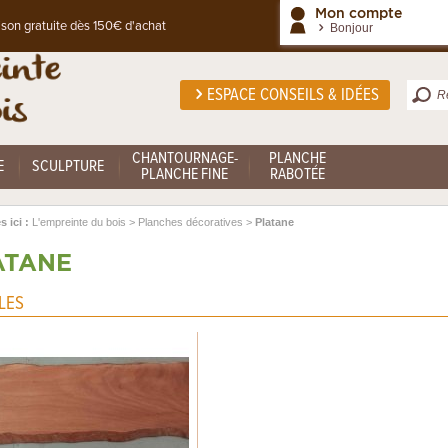
Mon compte
ison gratuite dès 150€ d'achat
Bonjour
ESPACE CONSEILS & IDÉES
CHANTOURNAGE-
PLANCHE
E
SCULPTURE
PLANCHE FINE
RABOTÉE
 ici :
L'empreinte du bois
>
Planches décoratives
>
Platane
ATANE
LES