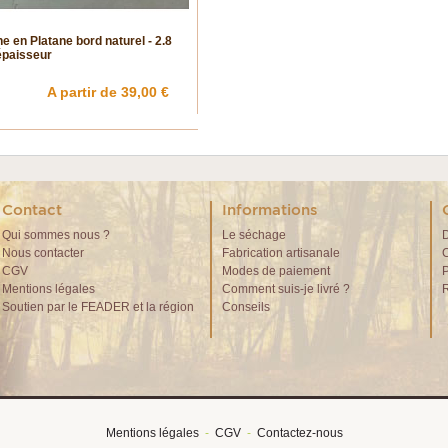
e en Platane bord naturel - 2.8
épaisseur
A partir de 39,00 €
Contact
Informations
Qui sommes nous ?
Le séchage
D
Nous contacter
Fabrication artisanale
C
CGV
Modes de paiement
P
Mentions légales
Comment suis-je livré ?
R
Soutien par le FEADER et la région
Conseils
Mentions légales
  -  
CGV
  -  
Contactez-nous