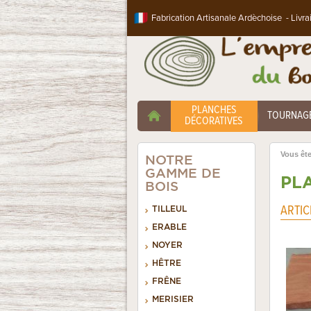
Fabrication Artisanale Ardèchoise - Livra
PLANCHES
TOURNAG
DÉCORATIVES
Vous êtes
NOTRE
GAMME DE
PL
BOIS
ARTIC
TILLEUL
ERABLE
NOYER
HÊTRE
FRÊNE
MERISIER