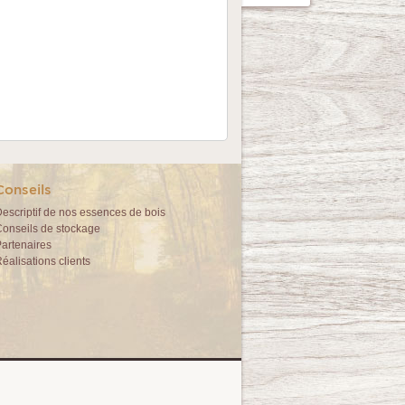
Conseils
escriptif de nos essences de bois
onseils de stockage
artenaires
éalisations clients