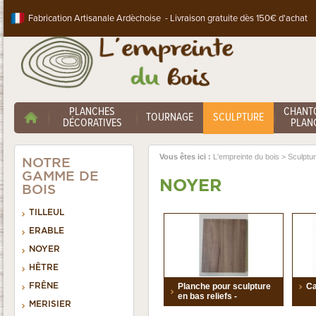
Fabrication Artisanale Ardèchoise - Livraison gratuite dès 150€ d'achat
PLANCHES
CHANT
TOURNAGE
SCULPTURE
DÉCORATIVES
PLANC
Vous êtes ici :
L'empreinte du bois
>
Sculptu
NOTRE
GAMME DE
NOYER
BOIS
TILLEUL
ERABLE
NOYER
HÊTRE
FRÊNE
Planche pour sculpture
Ca
en bas reliefs -
MERISIER