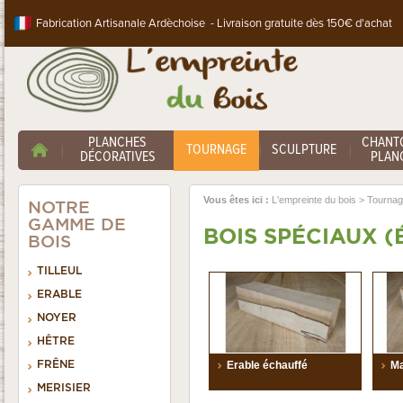
Fabrication Artisanale Ardèchoise - Livraison gratuite dès 150€ d'achat
PLANCHES
CHANT
TOURNAGE
SCULPTURE
DÉCORATIVES
PLANC
Vous êtes ici :
L'empreinte du bois
>
Tourna
NOTRE
GAMME DE
BOIS SPÉCIAUX (
BOIS
TILLEUL
ERABLE
NOYER
HÊTRE
FRÊNE
Erable échauffé
Ma
MERISIER