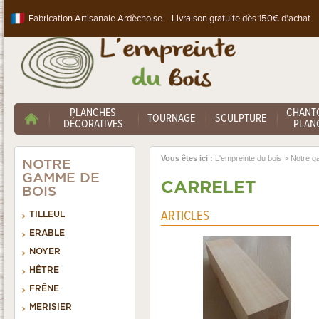
Fabrication Artisanale Ardèchoise - Livraison gratuite dès 150€ d'achat
PLANCHES
CHANT
TOURNAGE
SCULPTURE
DÉCORATIVES
PLANC
Vous êtes ici :
L'empreinte du bois
>
Notre g
NOTRE
GAMME DE
CARRELET
BOIS
ARTICLES
TILLEUL
ERABLE
NOYER
HÊTRE
FRÊNE
MERISIER