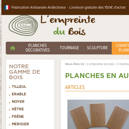
Fabrication Artisanale Ardèchoise - Livraison gratuite dès 150€ d'achat
PLANCHES
CHANT
TOURNAGE
SCULPTURE
DÉCORATIVES
PLANC
Vous êtes ici :
L'empreinte du bois
>
Chantou
NOTRE
GAMME DE
PLANCHES EN A
BOIS
ARTICLES
TILLEUL
ERABLE
NOYER
HÊTRE
FRÊNE
MERISIER