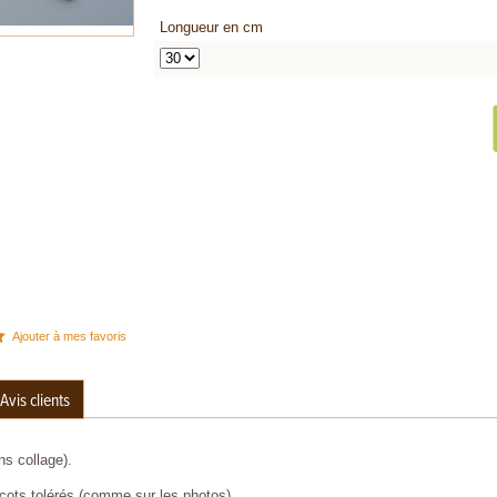
Longueur en cm
Ajouter à mes favoris
Avis clients
s collage).
cots tolérés (comme sur les photos)