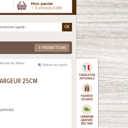
Mon panier
0 article(s) 0,00€
PROMOTIONS
Merisier ép 20mm
Retour au rayon
LARGEUR 25CM
 poncée)