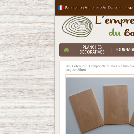
Fabrication Artisanale Ardèchoise - Livra
PLANCHES
TOURNAG
DÉCORATIVES
Vous êtes ici :
L'empreinte du bois
>
Chantour
largeur 25cm