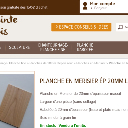
Mon compte
ison gratuite dès 150€ d'achat
Bonjour
ESPACE CONSEILS & IDÉES
CHANTOURNAGE-
PLANCHE
E
SCULPTURE
PLANCHE FINE
RABOTÉE
nage- Planche fine
>
Planches de 20mm d'épaisseur
>
Planches en Merisier
>
Planche en 
PLANCHE EN MERISIER ÉP 20MM 
Planche en Merisier de 20mm d'épaisseur massif
Largeur d'une pièce (sans collage)
Rabotée à 20mm d'épaisseur (lisse et plate mais non
Bois mi-dur à grain fin
En stock. Vendu à l'unité.