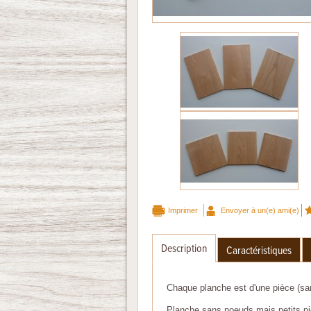
Imprimer
Envoyer à un(e) ami(e)
Description
Caractéristiques
Chaque planche est d'une pièce (san
Planche sans noeuds mais petits pi