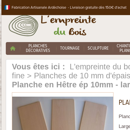
Fabrication Artisanale Ardèchoise - Livraison gratuite dès 150€ d'achat
PLANCHES
CHANT
TOURNAGE
SCULPTURE
DÉCORATIVES
PLANC
Vous êtes ici :
L'empreinte du b
fine
>
Planches de 10 mm d'épai
Planche en Hêtre ép 10mm - la
PLA
Plan
Large