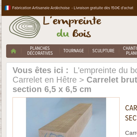
Fabrication Artisanale Ardèchoise - Livraison gratuite dès 150€ d'achat
PLANCHES
CHANT
TOURNAGE
SCULPTURE
DÉCORATIVES
PLANC
Vous êtes ici :
L'empreinte du b
Carrelet en Hêtre
>
Carrelet bru
section 6,5 x 6,5 cm
CAR
SEC
Carr