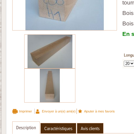
tour
Bois
Bois
En s
Longu
Imprimer
Envoyer à un(e) ami(e)
Ajouter à mes favoris
Description
Caractéristiques
Avis clients