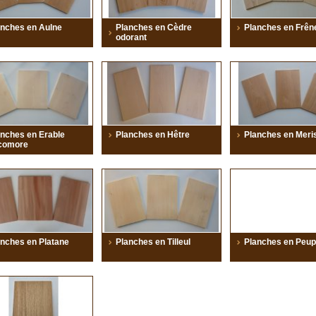
anches en Aulne
Planches en Cèdre
Planches en Frên
odorant
nches en Erable
Planches en Hêtre
Planches en Meris
comore
nches en Platane
Planches en Tilleul
Planches en Peupl