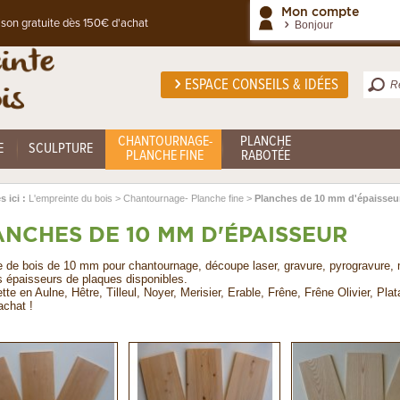
Mon compte
ison gratuite dès 150€ d'achat
Bonjour
ESPACE CONSEILS & IDÉES
CHANTOURNAGE-
PLANCHE
E
SCULPTURE
PLANCHE FINE
RABOTÉE
 ici :
L'empreinte du bois
>
Chantournage- Planche fine
>
Planches de 10 mm d'épaisseu
ANCHES DE 10 MM D'ÉPAISSEUR
 de bois de 10 mm pour chantournage, découpe laser, gravure, pyrogravure, m
s épaisseurs de plaques disponibles.
te en Aulne, Hêtre, Tilleul, Noyer, Merisier, Erable, Frêne, Frêne Olivier, Plat
achat !