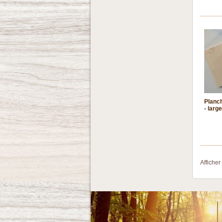
Planc
- larg
Afficher