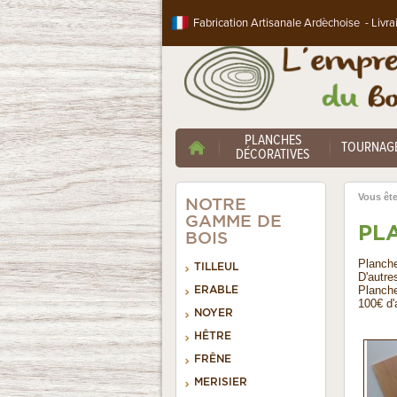
Fabrication Artisanale Ardèchoise - Livra
PLANCHES
TOURNAG
DÉCORATIVES
Vous êtes
NOTRE
GAMME DE
PL
BOIS
Planche
TILLEUL
D'autre
ERABLE
Planchet
100€ d'
NOYER
HÊTRE
FRÊNE
MERISIER