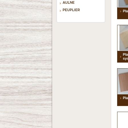
AULNE
PEUPLIER
Pl
Pla
sy
Pla