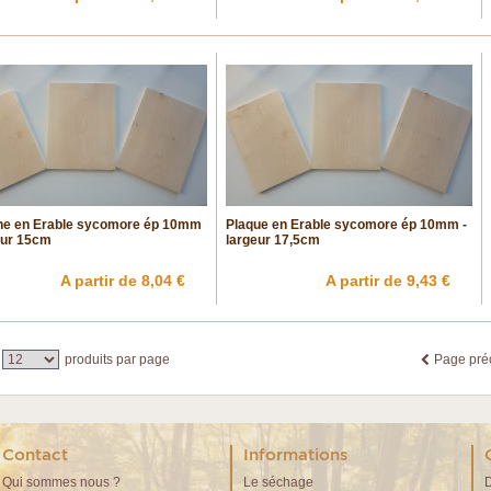
he en Erable sycomore ép 10mm
Plaque en Erable sycomore ép 10mm -
eur 15cm
largeur 17,5cm
A partir de 8,04 €
A partir de 9,43 €
produits par page
Page pré
Contact
Informations
Qui sommes nous ?
Le séchage
D