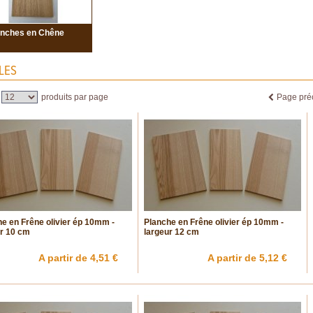
anches en Chêne
LES
produits par page
Page pré
e en Frêne olivier ép 10mm -
Planche en Frêne olivier ép 10mm -
r 10 cm
largeur 12 cm
A partir de 4,51 €
A partir de 5,12 €